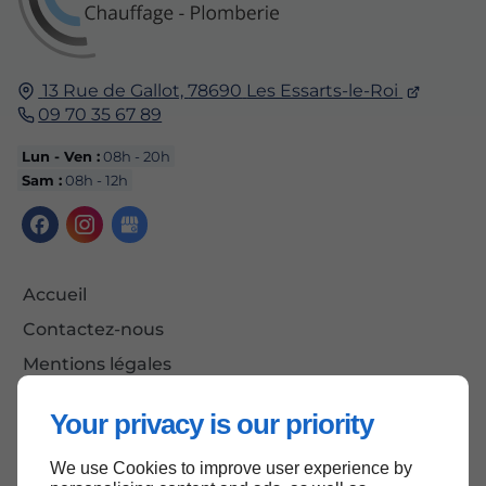
13 Rue de Gallot,
78690
Les Essarts-le-Roi
09 70 35 67 89
Lun - Ven :
08h - 20h
Sam :
08h - 12h
Accueil
Contactez-nous
Mentions légales
Plan du site
Your privacy is our priority
We use Cookies to improve user experience by