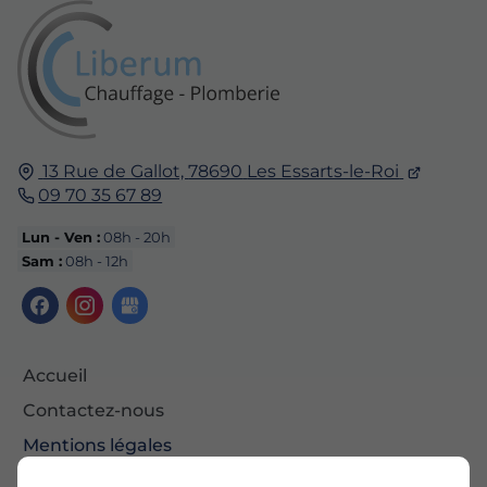
13 Rue de Gallot,
78690
Les Essarts-le-Roi
09 70 35 67 89
Lun - Ven :
08h - 20h
Sam :
08h - 12h
Accueil
Contactez-nous
Mentions légales
Plan du site