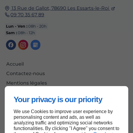
13 Rue de Gallot,
78690
Les Essarts-le-Roi
09 70 35 67 89
Lun - Ven :
08h - 20h
Sam :
08h - 12h
Accueil
Contactez-nous
Mentions légales
Plan du site
Your privacy is our priority
We use Cookies to improve user experience by
personalising content and ads, as well as
Haut de page
analyzing traffic and optimizing social networks
functionalities. By clicking "I Agree" you consent to