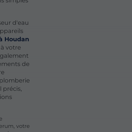
us simples
seur d'eau
ppareils
 à Houdan
 à votre
également
pements de
re
e plomberie
 précis,
tions
e
erum, votre