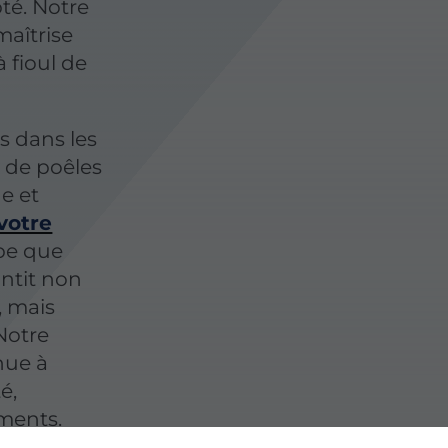
pté. Notre
aîtrise
à fioul de
 dans les
 de poêles
e et
votre
pe que
antit non
, mais
Notre
nue à
é,
ements.