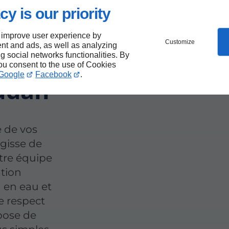
cy is our priority
 improve user experience by
Customize
nt and ads, as well as analyzing
ng social networks functionalities. By
you consent to the use of Cookies
Google
Facebook
.
udan
 de vos
'agisse de
tre équipe
ation
 en eau et
e respect
pose de