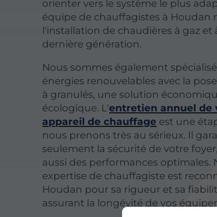
orienter vers le système le plus ada
équipe de chauffagistes à Houdan m
l'installation de chaudières à gaz et 
dernière génération.
Nous sommes également spécialisés
énergies renouvelables avec la pose
à granulés, une solution économiqu
écologique. L'
entretien annuel de 
appareil de chauffage
est une éta
nous prenons très au sérieux. Il gar
seulement la sécurité de votre foyer
aussi des performances optimales. 
expertise de chauffagiste est recon
Houdan pour sa rigueur et sa fiabilit
assurant la longévité de vos équip