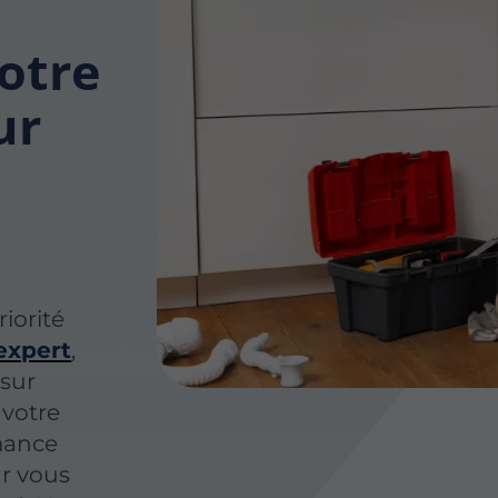
notre
ur
iorité
expert
,
 sur
 votre
mance
r vous