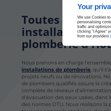
Your priva
Toutes vos
We use Cookies to
personalising conte
installations de
traffic and optimizi
clicking "I Agree" 
from our providers
plomberie à Ho
Nous prenons en charge l'ensemble
installations de plomberie
, qu'il s
projets neufs ou de rénovations. No
de plombiers qualifiés assure la cré
complète de réseaux d'alimentation
d'évacuation des eaux usées, dans l
des normes DTU. Nous réalisons la 