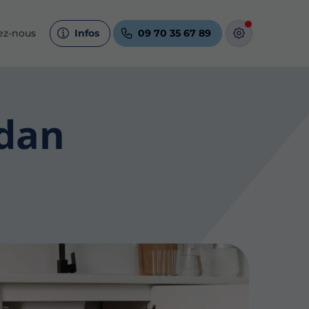
ez-nous
Infos
09 70 35 67 89
udan