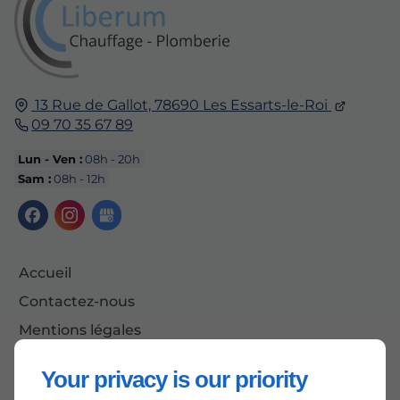
13 Rue de Gallot,
78690
Les Essarts-le-Roi
09 70 35 67 89
Lun - Ven :
08h - 20h
Sam :
08h - 12h
Accueil
Contactez-nous
Mentions légales
Plan du site
Your privacy is our priority