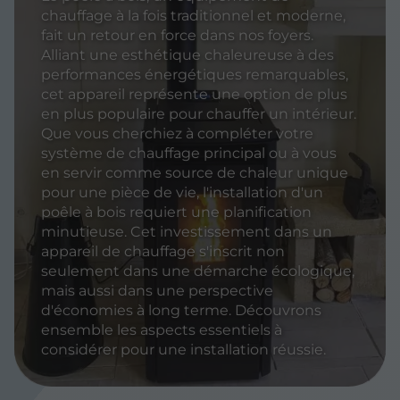
chauffage à la fois traditionnel et moderne,
fait un retour en force dans nos foyers.
Alliant une esthétique chaleureuse à des
performances énergétiques remarquables,
cet appareil représente une option de plus
en plus populaire pour chauffer un intérieur.
Que vous cherchiez à compléter votre
système de chauffage principal ou à vous
en servir comme source de chaleur unique
pour une pièce de vie, l'installation d'un
poêle à bois requiert une planification
minutieuse. Cet investissement dans un
appareil de chauffage s'inscrit non
seulement dans une démarche écologique,
mais aussi dans une perspective
d'économies à long terme. Découvrons
ensemble les aspects essentiels à
considérer pour une installation réussie.